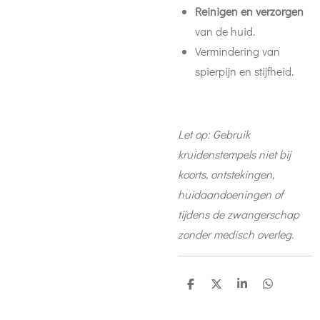
Reinigen en verzorgen
van de huid.
Vermindering van
spierpijn en stijfheid.
Let op: Gebruik
kruidenstempels niet bij
koorts, ontstekingen,
huidaandoeningen of
tijdens de zwangerschap
zonder medisch overleg.
D
D
S
D
e
e
h
e
l
e
a
l