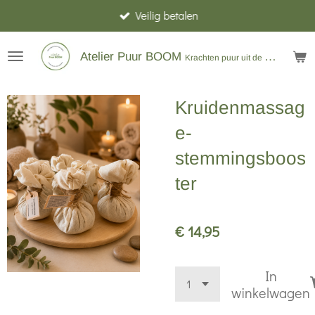
Veilig betalen
Ga
direct
naar
Atelier Puur BOOM
Krachten puur uit de natuur
de
hoofdinhoud
Kruidenmassag
e-
stemmingsboos
ter
€ 14,95
In
winkelwagen