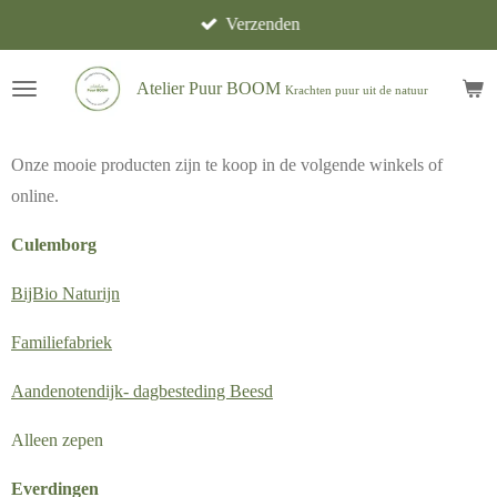
Verzenden
Ga
direct
naar
Atelier Puur BOOM
Krachten puur uit de natuur
de
hoofdinhoud
Onze mooie producten zijn te koop in de volgende winkels of
online.
Culemborg
BijBio Naturijn
Familiefabriek
Aandenotendijk- dagbesteding Beesd
Alleen zepen
Everdingen