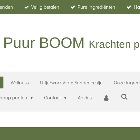
zenden
Veilig betalen
Pure ingrediënten
Ha
er Puur BOOM
Krachten p
Wellness
Uitje/workshops/kinderfeestje
Onze ingred
rkoop punten
Contact
Advies