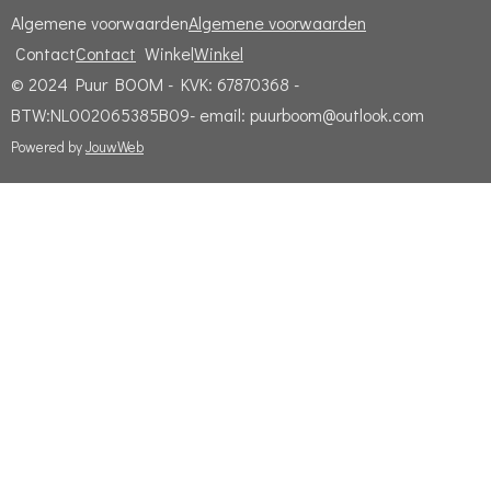
Algemene voorwaarden
Algemene voorwaarden
Contact
Contact
Winkel
Winkel
© 2024 Puur BOOM - KVK: 67870368 -
BTW:NL002065385B09- email: puurboom@outlook.com
Powered by
JouwWeb