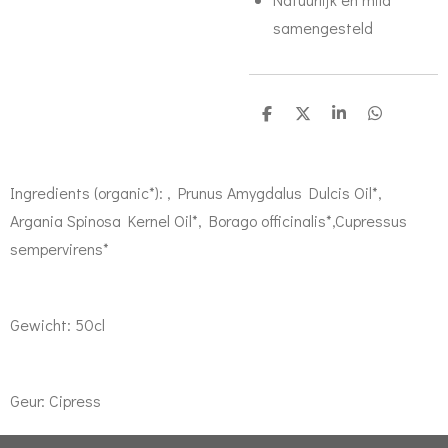
samengesteld
D
D
S
D
e
e
h
e
l
e
a
l
e
l
r
e
n
e
n
Ingredients (organic*): , Prunus Amygdalus Dulcis Oil*,
Argania Spinosa Kernel Oil*, Borago officinalis*,Cupressus
sempervirens*
Gewicht: 50cl
Geur: Cipress