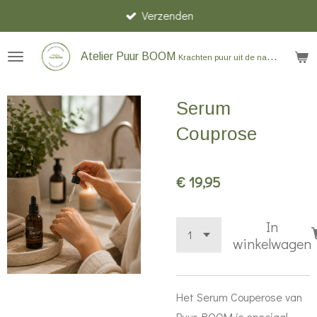
Verzenden
Ga
direct
naar
Atelier Puur BOOM
Krachten puur uit de natuur
de
hoofdinhoud
Serum
Couprose
€ 19,95
In
winkelwagen
Het Serum Couperose van
Puur BOOM
is speciaal