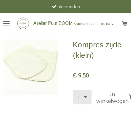
Verzenden
Ga
direct
naar
Atelier Puur BOOM
Krachten puur uit de natuur
de
hoofdinhoud
Kompres zijde
(klein)
€ 9,50
In
winkelwagen