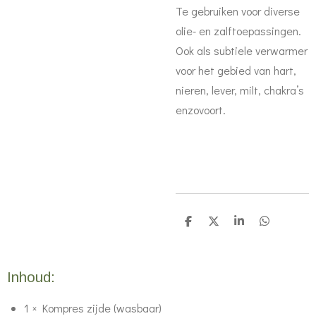
Te gebruiken voor diverse
olie- en zalftoepassingen.
Ook als subtiele verwarmer
voor het gebied van hart,
nieren, lever, milt, chakra’s
enzovoort.
D
D
S
D
e
e
h
e
l
e
a
l
e
l
r
e
n
e
n
Inhoud:
1 × Kompres zijde (wasbaar)