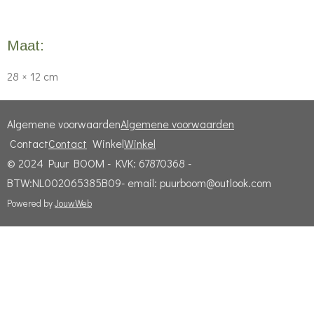
Maat:
28 × 12 cm
Algemene voorwaarden
Algemene voorwaarden
Contact
Contact
Winkel
Winkel
© 2024 Puur BOOM - KVK: 67870368 -
BTW:NL002065385B09- email: puurboom@outlook.com
Powered by
JouwWeb