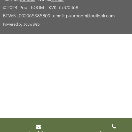
© 2024 Puur BOOM - KVK: 67870368 -
BTW:NL002065385B09- email: puurboom@outlook.com
Powered by
JouwWeb