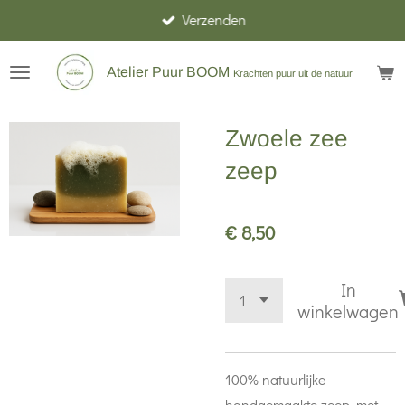
Verzenden
Ga
direct
naar
Atelier Puur BOOM
Krachten puur uit de natuur
de
hoofdinhoud
Zwoele zee
zeep
€ 8,50
In
winkelwagen
100% natuurlijke
handgemaakte zeep, met