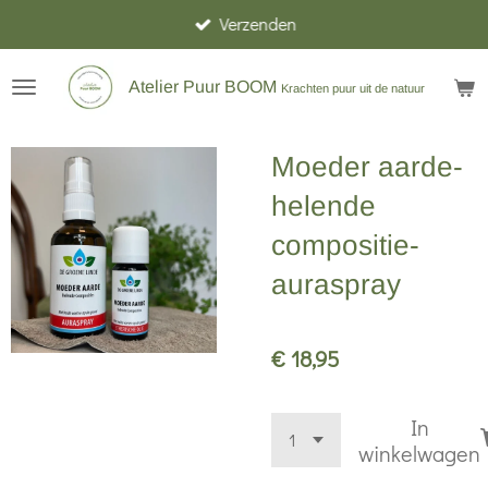
Verzenden
Ga
direct
naar
Atelier Puur BOOM
Krachten puur uit de natuur
de
hoofdinhoud
Moeder aarde-
helende
compositie-
auraspray
€ 18,95
In
winkelwagen