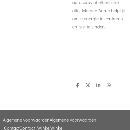
auraspray of etherische
olie, Moeder Aarde helpt je
om je energie te centreren
en rust te vinden.
D
D
S
D
e
e
h
e
l
e
a
l
e
l
r
e
n
e
n
Algemene voorwaarden
Algemene voorwaarden
Contact
Contact
Winkel
Winkel