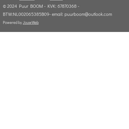
© 2024 Puur BOOM - KVK: 67870368 -
BTW:NL002065385B09- email: puurboom@outlook.com
Powered by
JouwWeb