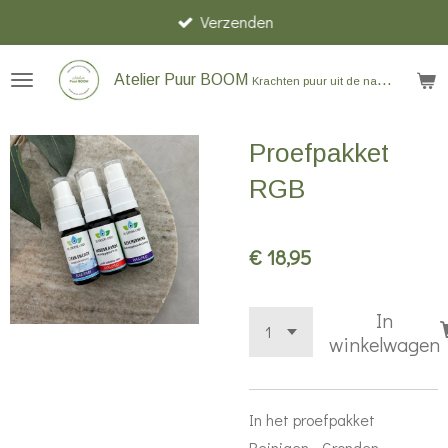
Verzenden
Ga
direct
naar
Atelier Puur BOOM
Krachten puur uit de natuur
de
hoofdinhoud
Proefpakket
RGB
€ 18,95
In
winkelwagen
In het proefpakket
Reinigen - Gronden -