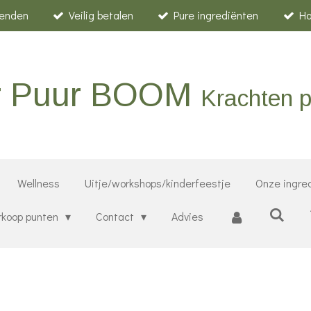
zenden
Veilig betalen
Pure ingrediënten
H
er Puur BOOM
Krachten p
Wellness
Uitje/workshops/kinderfeestje
Onze ingre
rkoop punten
Contact
Advies