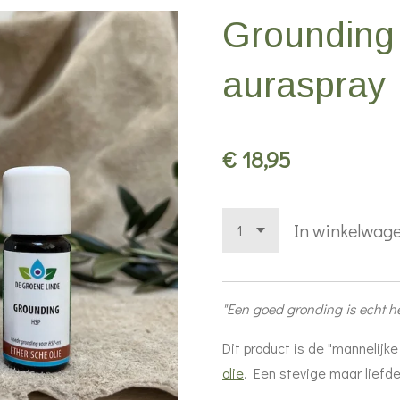
Grounding
auraspray
€ 18,95
In winkelwag
"Een goed gronding is echt he
Dit product is de "mannelij
olie
. Een stevige maar liefde