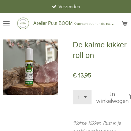
Verzenden
Ga
direct
naar
Atelier Puur BOOM
Krachten puur uit de natuur
de
hoofdinhoud
De kalme kikker
roll on
€ 13,95
In
winkelwagen
"Kalme Kikker: Rust in je
hoofd, voor het slapen