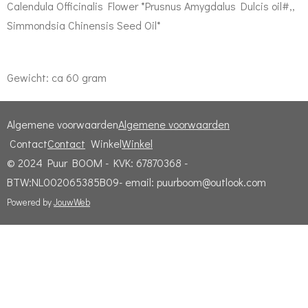
Calendula Officinalis Flower *Prusnus Amygdalus Dulcis oil#,,
Simmondsia Chinensis Seed Oil*
Gewicht: ca 60 gram
Algemene voorwaarden
Algemene voorwaarden
Contact
Contact
Winkel
Winkel
© 2024 Puur BOOM - KVK: 67870368 -
BTW:NL002065385B09- email: puurboom@outlook.com
Powered by
JouwWeb