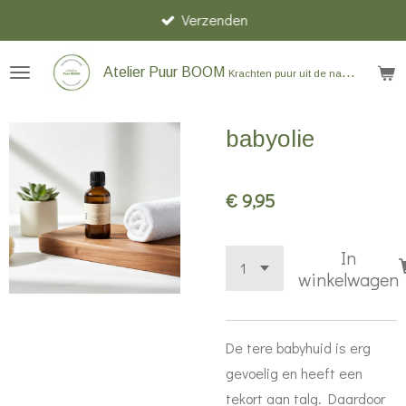
Verzenden
Ga
direct
naar
Atelier Puur BOOM
Krachten puur uit de natuur
de
hoofdinhoud
babyolie
€ 9,95
In
winkelwagen
De tere babyhuid is erg
gevoelig en heeft een
tekort aan talg. Daardoor