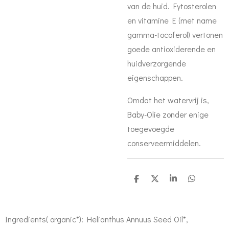
van de huid. Fytosterolen
en vitamine E (met name
gamma-tocoferol) vertonen
goede antioxiderende en
huidverzorgende
eigenschappen.
Omdat het watervrij is,
Baby-Olie zonder enige
toegevoegde
conserveermiddelen.
D
D
S
D
e
e
h
e
l
e
a
l
e
l
r
e
n
e
n
Ingredients( organic*): Helianthus Annuus Seed Oil*,