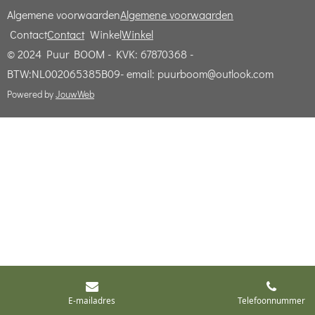
Algemene voorwaarden
Algemene voorwaarden
Contact
Contact
Winkel
Winkel
© 2024 Puur BOOM - KVK: 67870368 -
BTW:NL002065385B09- email: puurboom@outlook.com
Powered by
JouwWeb
E-mailadres
Telefoonnummer