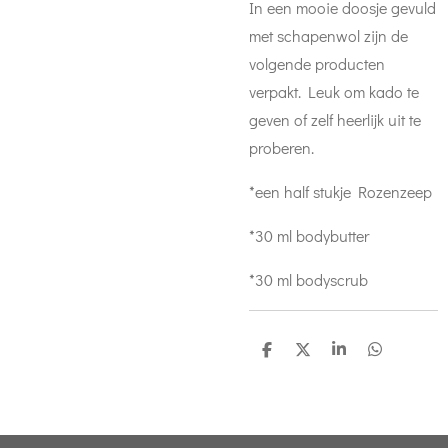
In een mooie doosje gevuld
met schapenwol zijn de
volgende producten
verpakt. Leuk om kado te
geven of zelf heerlijk uit te
proberen.
*een half stukje Rozenzeep
*30 ml bodybutter
*30 ml bodyscrub
D
D
S
D
e
e
h
e
l
e
a
l
e
l
r
e
n
e
n