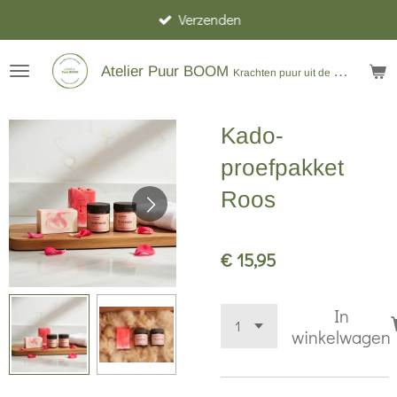
Verzenden
Ga
direct
naar
Atelier Puur BOOM
Krachten puur uit de natuur
de
hoofdinhoud
Kado-
proefpakket
Roos
€ 15,95
In
winkelwagen