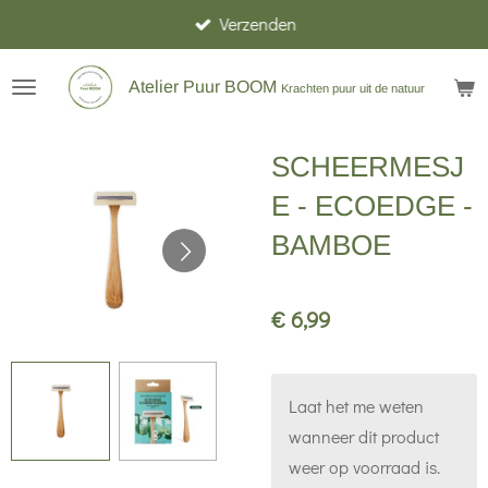
Verzenden
Ga
direct
naar
Atelier Puur BOOM
Krachten puur uit de natuur
de
hoofdinhoud
SCHEERMESJ
E - ECOEDGE -
BAMBOE
€ 6,99
Laat het me weten
wanneer dit product
weer op voorraad is.