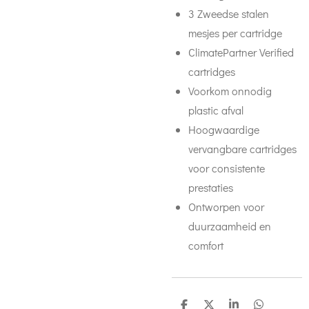
3 Zweedse stalen
mesjes per cartridge
ClimatePartner Verified
cartridges
Voorkom onnodig
plastic afval
Hoogwaardige
vervangbare cartridges
voor consistente
prestaties
Ontworpen voor
duurzaamheid en
comfort
D
D
S
D