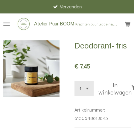
Verzenden
Ga
direct
naar
Atelier Puur BOOM
Krachten puur uit de natuur
de
hoofdinhoud
Deodorant- fris
€ 7,45
In
winkelwagen
Artikelnummer:
6150548613645