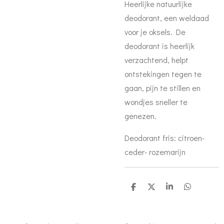
Heerlijke natuurlijke
deodorant, een weldaad
voor je oksels. De
deodorant is heerlijk
verzachtend, helpt
ontstekingen tegen te
gaan, pijn te stillen en
wondjes sneller te
genezen.
Deodorant fris: citroen-
ceder- rozemarijn
D
D
S
D
e
e
h
e
l
e
a
l
e
l
r
e
n
e
n