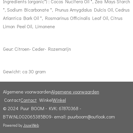
Ingredients (organic*) : Cocos Nucifera Oil *, Zea Mays Starch
*, Sodium Bicarbonate *, Prunus Amygdalus Dulcis Oil, Cedrus
Atlantica Bark Oil *, Rosmarinus Officinalis Leaf Oil, Citrus
Limon Peel Oil, Limonene
Geur: Citroen- Ceder- Rozemarijn
Gewicht: ca 30 gram
Algemene voorwaarden
Algemene voorwaarden
Contact
Contact
Winkel
Winkel
© 2024 Puur BOOM - KVK: 67870368 -
BTW:NL002065385B09- email: puurboom@outlook.com
Powered by
JouwWeb