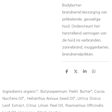
Bodybutter-
brandnetel:
Verzorging van
prikkelende, gevoelige
huid. Ondersteunt het
herstellend vermogen van
de huid na verbranden,
zonnebrand, muggenbeten,
brandnetelprikken.
D
D
S
D
e
e
h
e
l
e
a
l
e
l
r
e
n
e
n
Ingredients organic*: Butyrospermum Parkii Butter*, Cocos
Nucifera Oil*, Helianthus Annuus Seed Oil*, Urtica Dioica
Leaf Extract, Citrus Limon Peel Oil, Rosmarinus Officinalis