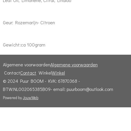
Leaf Oil, Limonene, Citral, Linaloo
Geur: Rozemarijn- Citroen
Gewicht:ca 100gram
Algemene voorwaarden
Algemene voorwaarden
Contact
Contact
Winkel
Winkel
© 2024 Puur BOOM - KVK: 67870368 -
BTW:NL002065385B09- email: puurboom@outlook.com
Powered by
JouwWeb