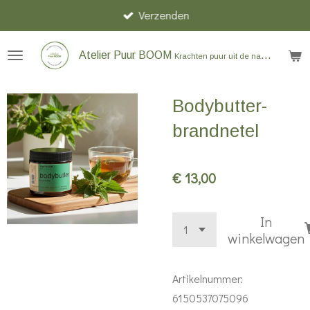
Verzenden
Ga
direct
naar
Atelier Puur BOOM
Krachten puur uit de natuur
de
hoofdinhoud
Bodybutter-
brandnetel
€ 13,00
In
winkelwagen
Artikelnummer:
6150537075096