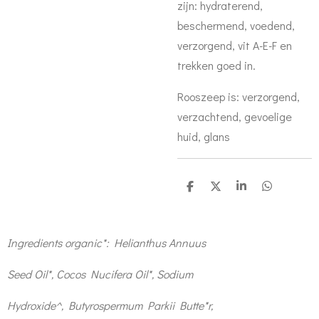
zijn: hydraterend,
beschermend, voedend,
verzorgend, vit A-E-F en
trekken goed in.
Rooszeep is: verzorgend,
verzachtend, gevoelige
huid, glans
D
D
S
D
e
e
h
e
l
e
a
l
e
l
r
e
n
e
n
Ingredients organic*: Helianthus Annuus
Seed Oil*, Cocos Nucifera Oil*, Sodium
Hydroxide^, Butyrospermum Parkii Butte*r,