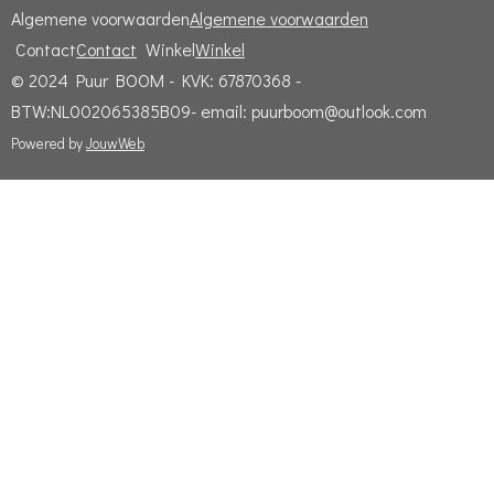
Algemene voorwaarden
Algemene voorwaarden
Contact
Contact
Winkel
Winkel
© 2024 Puur BOOM - KVK: 67870368 -
BTW:NL002065385B09- email: puurboom@outlook.com
Powered by
JouwWeb