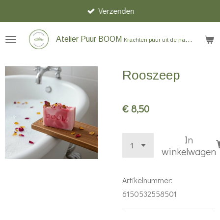
Verzenden
Ga
direct
naar
Atelier Puur BOOM
Krachten puur uit de natuur
de
hoofdinhoud
Rooszeep
€ 8,50
In
winkelwagen
Artikelnummer:
6150532558501