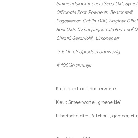
Simmondsia
Chinensis Seed Oil*, Symp
Officinale
Root Powder#, Bentonite#,
Pogostemon Cablin
Oi#l, Zingiber Offic
Root Oil#, Cymbopogon
Citratus Leaf Oi
Citra#l, Geraniol#, Limonene​​#
^niet in eindproduct aanwezig
# 100%natuurlijk
Kruidenextract: Smeerwortel
Kleur: Smeerwortel, groene klei
Etherische olie: Patchouli, gember, ci