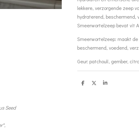
lekkere, verzorgende zeep voo
hydraterend, beschermend, 
Smeerwortelzeep bevat vit A-
Smeerwortelzeep: maakt de hu
beschermend, voedend, verzo
Geur: patchouli, gember, cit
D
D
S
e
e
h
l
e
a
e
l
r
n
e
uus Seed
r*,