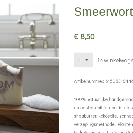
Smeerwort
€ 8,50
In winkelwag
Artikelnummer:
6150531644
100% natuurlijke handgemaa
grondstoffen(hierdoor is elk s
sheabutter, kokosolie, zonne
verzepingsmethode. Planten 
hydrolaten en etherische olië