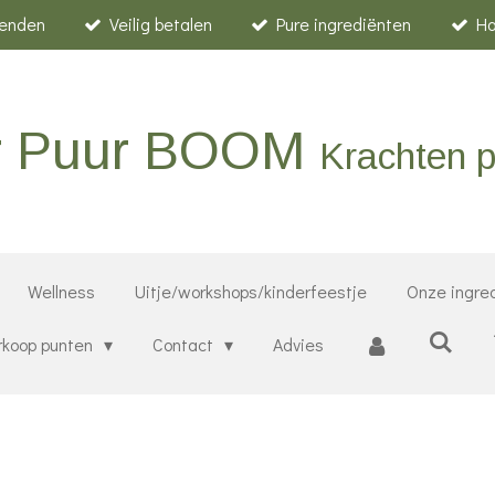
zenden
Veilig betalen
Pure ingrediënten
H
er Puur BOOM
Krachten p
Wellness
Uitje/workshops/kinderfeestje
Onze ingre
rkoop punten
Contact
Advies