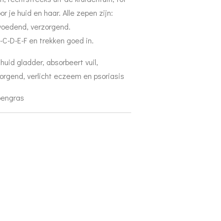
r je huid en haar. Alle zepen zijn:
voedend, verzorgend.
C-D-E-F en trekken goed in.
id gladder, absorbeert vuil,
rgend, verlicht eczeem en psoriasis
roengras