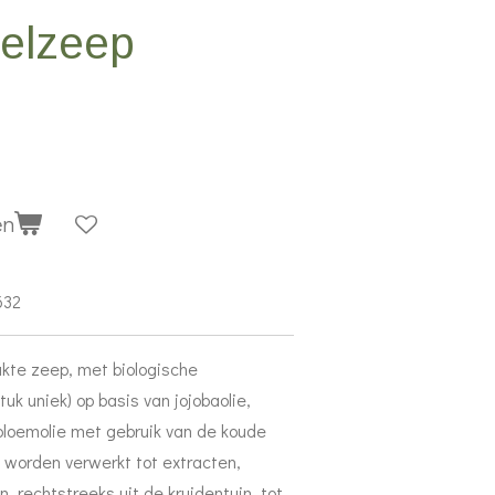
elzeep
en
632
kte zeep, met biologische
tuk uniek) op basis van jojobaolie,
bloemolie met gebruik van de koude
worden verwerkt tot extracten,
n, rechtstreeks uit de kruidentuin, tot