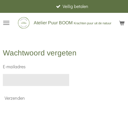
Veilig betalen
Ga
direct
naar
Atelier Puur BOOM
Krachten puur uit de natuur
de
hoofdinhoud
Wachtwoord vergeten
E-mailadres
Verzenden