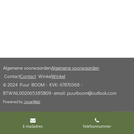
Algemene voorwaarden
Algemene voorwaarden
Contact
Contact
Winkel
Winkel
© 2024 Puur BOOM - KVK: 67870368 -
BTW:NL002065385B09- email: puurboom@outlook.com
Powered by
JouwWeb
E-mailadres
Telefoonnummer